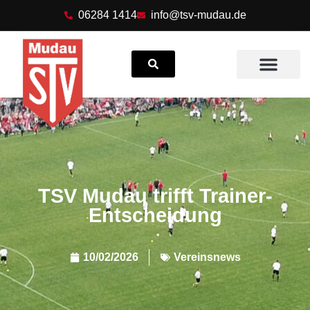
06284 1414
info@tsv-mudau.de
Suchen
Odenwälder Herbstl
TSV Mudau trifft Trainer-
Entscheidung
10/02/2026
Vereinsnews