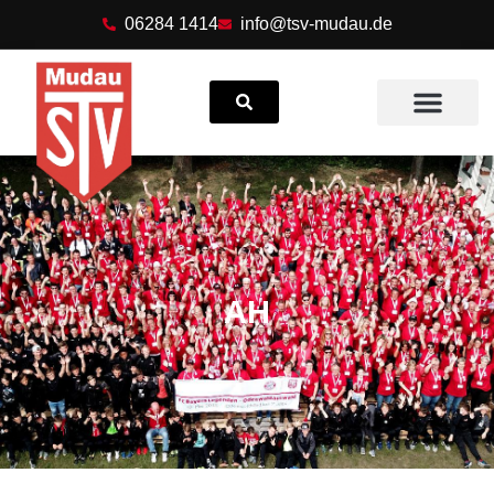
06284 1414
info@tsv-mudau.de
Suchen
Odenwälder Herbstl
AH